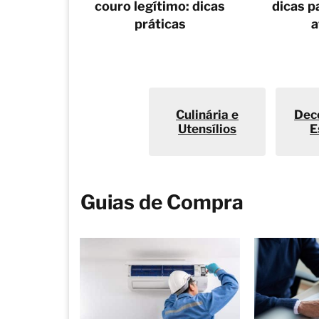
couro legítimo: dicas
dicas p
práticas
a
Culinária e
Dec
Utensílios
E
Guias de Compra