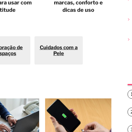
ara usar com
marcas, conforto e
titude
dicas de uso
oração de
Cuidados com a
spaços
Pele