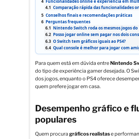
4
Funcionalidades online e experiência em mult
4.1
Comparação rápida das funcionalidades on
5
Conselhos finais e recomendações práticas
6
Perguntas frequentes
6.1
Nintendo Switch roda os mesmos jogos do 
6.2
Posso jogar online sem pagar nos dois cons
6.3
O Switch tem gráficos iguais ao PS4?
6.4
Qual console é melhor para jogar com am
Para quem está em dúvida entre
Nintendo Sw
do tipo de experiência gamer desejada. O Swi
dos jogos, enquanto o PS4 oferece desempenh
quem prefere jogar em casa.
Desempenho gráfico e fl
populares
Quem procura
gráficos realistas
e performanc