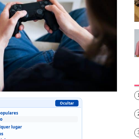
Ocultar
populares
co
lquer lugar
os