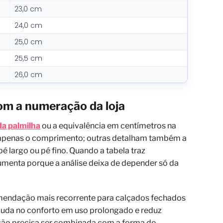
23,0 cm
24,0 cm
25,0 cm
25,5 cm
26,0 cm
m a numeração da loja
a palmilha
ou a equivalência em centímetros na
 apenas o comprimento; outras detalham também a
é largo ou pé fino. Quando a tabela traz
umenta porque a análise deixa de depender só da
comendação mais recorrente para calçados fechados
juda no conforto em uso prolongado e reduz
isão precisa ser combinada com a forma do