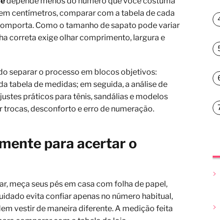
ne
depende menos do número que você costuma
s em centímetros, comparar com a tabela de cada
 comporta. Como o tamanho de sapato pode variar
lha correta exige olhar comprimento, largura e
do separar o processo em blocos objetivos:
 da tabela de medidas; em seguida, a análise de
ustes práticos para tênis, sandálias e modelos
zir trocas, desconforto e erro de numeração.
mente para acertar o
ar, meça seus pés em casa com folha de papel,
 cuidado evita confiar apenas no número habitual,
 vestir de maneira diferente. A medição feita