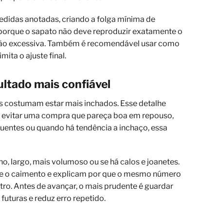
edidas anotadas, criando a folga mínima de
o porque o sapato não deve reproduzir exatamente o
são excessiva. Também é recomendável usar como
mita o ajuste final.
ltado mais confiável
és costumam estar mais inchados. Esse detalhe
a evitar uma compra que pareça boa em repouso,
quentes ou quando há tendência a inchaço, essa
o, largo, mais volumoso ou se há calos e joanetes.
nte o caimento e explicam por que o mesmo número
ro. Antes de avançar, o mais prudente é guardar
futuras e reduz erro repetido.