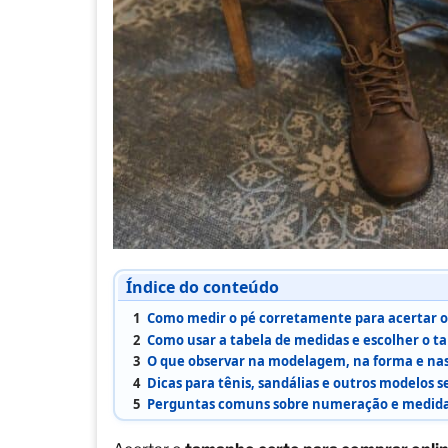
Índice do conteúdo
1
Como medir o pé corretamente para acertar 
2
Como usar a tabela de medidas e escolher o t
3
O que observar na modelagem, na forma e nas 
4
Dicas para tênis, sandálias e outros modelos 
5
Perguntas comuns sobre numeração e medida