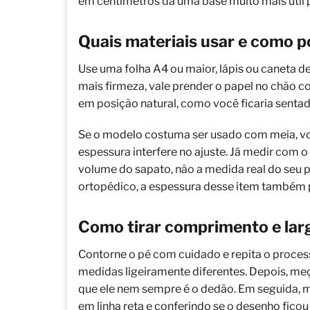
em centímetros dá uma base muito mais útil 
Quais materiais usar e como p
Use uma folha A4 ou maior, lápis ou caneta de
mais firmeza, vale prender o papel no chão com
em posição natural, como você ficaria senta
Se o modelo costuma ser usado com meia, vo
espessura interfere no ajuste. Já medir com o
volume do sapato, não a medida real do seu p
ortopédico, a espessura desse item também p
Como tirar comprimento e lar
Contorne o pé com cuidado e repita o proces
medidas ligeiramente diferentes. Depois, me
que ele nem sempre é o dedão. Em seguida, 
em linha reta e conferindo se o desenho ficou