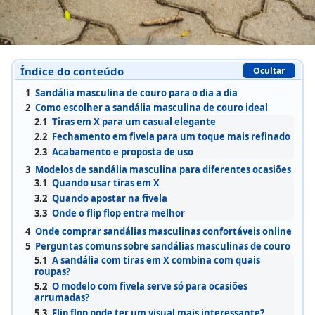
Índice do conteúdo
Ocultar
1
Sandália masculina de couro para o dia a dia
2
Como escolher a sandália masculina de couro ideal
2.1
Tiras em X para um casual elegante
2.2
Fechamento em fivela para um toque mais refinado
2.3
Acabamento e proposta de uso
3
Modelos de sandália masculina para diferentes ocasiões
3.1
Quando usar tiras em X
3.2
Quando apostar na fivela
3.3
Onde o flip flop entra melhor
4
Onde comprar sandálias masculinas confortáveis online
5
Perguntas comuns sobre sandálias masculinas de couro
5.1
A sandália com tiras em X combina com quais
roupas?
5.2
O modelo com fivela serve só para ocasiões
arrumadas?
5.3
Flip flop pode ter um visual mais interessante?