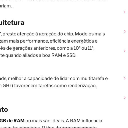
ariam.
uitetura
7
, preste atenção à geração do chip. Modelos mais
gam mais performance, eficiência energética e
ks de gerações anteriores, como a 10ª ou 11ª,
nte quando aliados a boa RAM e SSD.
ds, melhor a capacidade de lidar com multitarefa e
m GHz) favorecem tarefas como renderização,
nto
6GB de RAM
ou mais são ideais. A RAM influencia
as sem travamentos. O tipo de armazenamento