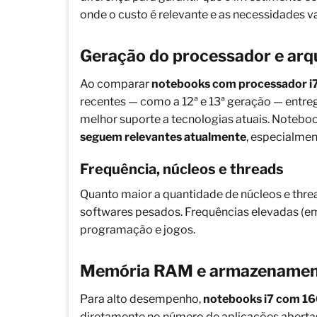
onde o custo é relevante e as necessidades v
Geração do processador e arq
Ao comparar
notebooks com processador i
recentes — como a 12ª e 13ª geração — entre
melhor suporte a tecnologias atuais. Noteboo
seguem relevantes atualmente
, especialme
Frequência, núcleos e threads
Quanto maior a quantidade de núcleos e threa
softwares pesados. Frequências elevadas (e
programação e jogos.
Memória RAM e armazename
Para alto desempenho,
notebooks i7 com 1
diretamente no número de aplicações abert