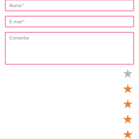
★
★
★
★
★