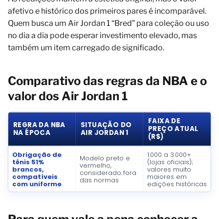
afetivo e histórico dos primeiros pares é incomparável.
Quem busca um Air Jordan 1 “Bred” para coleção ou uso
no dia a dia pode esperar investimento elevado, mas
também um item carregado de significado.
Comparativo das regras da NBA e o
valor dos Air Jordan 1
FAIXA DE
REGRA DA NBA
SITUAÇÃO DO
PREÇO ATUAL
NA ÉPOCA
AIR JORDAN 1
(R$)
Obrigação de
1.000 a 3.000+
Modelo preto e
tênis 51%
(lojas oficiais);
vermelho,
brancos,
valores muito
considerado fora
compatíveis
maiores em
das normas
com uniforme
edições históricas