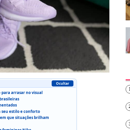
Ocultar
 para arrasar no visual
rasileiras
mentados
 seu estilo e conforto
 em que situações brilham