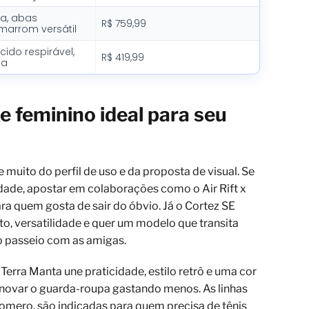
ga, abas
R$ 759,99
marrom versátil
tecido respirável,
R$ 419,99
ia
e feminino ideal para seu
muito do perfil de uso e da proposta de visual. Se
lidade, apostar em colaborações como o Air Rift x
ra quem gosta de sair do óbvio. Já o Cortez SE
o, versatilidade e quer um modelo que transita
ao passeio com as amigas.
Terra Manta une praticidade, estilo retrô e uma cor
enovar o guarda-roupa gastando menos. As linhas
ero, são indicadas para quem precisa de tênis