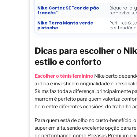
Nike Cortez SE "cor de pão
Biqueira lar
francês"
removíveis, 
Nike Terra Manta verde
Perfil retrô, 
pistache
cor tendênc
Dicas para escolher o Nik
estilo e conforto
Escolher o tênis feminino
Nike certo depende 
a ideia é investir em originalidade e persona
Skims faz toda a diferença, principalmente pa
marrom é perfeito para quem valoriza confort
bem entre diferentes ocasiões, do trabalho 
Para quem está de olho no custo-benefício, o 
super em alta, sendo excelente opção para r
de performance, como Pegasus Premium e Vom