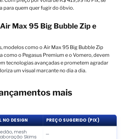
. Com preço por volta de R$ 419,99 no Pix, se
sa para quem quer fugir do óbvio.
Air Max 95 Big Bubble Zip e
, modelos como o Air Max 95 Big Bubble Zip
rrida como o Pegasus Premium e o Vomero, devem
zem tecnologias avançadas e prometem agradar
iza um visual marcante no dia a dia.
lançamentos mais
L NO DESIGN
PREÇO SUGERIDO (PIX)
dedão, mesh
—
olaboração Skims