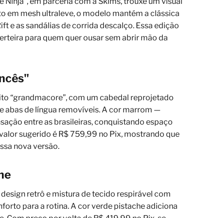
e Ninja”, em parceria com a Skims, trouxe um visual
ito em mesh ultraleve, o modelo mantém a clássica
t e as sandálias de corrida descalço. Essa edição
certeira para quem quer ousar sem abrir mão da
ancês"
eito “grandmacore”, com um cabedal reprojetado
 e abas de língua removíveis. A cor marrom —
nsação entre as brasileiras, conquistando espaço
 valor sugerido é R$ 759,99 no Pix, mostrando que
ssa nova versão.
he
, design retrô e mistura de tecido respirável com
nforto para a rotina. A cor verde pistache adiciona