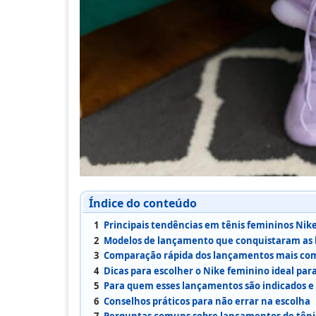
Índice do conteúdo
1
Principais tendências em tênis femininos Nike
2
Modelos de lançamento que conquistaram as b
3
Comparação rápida dos lançamentos mais co
4
Dicas para escolher o Nike feminino ideal para
5
Para quem esses lançamentos são indicados e
6
Conselhos práticos para não errar na escolha