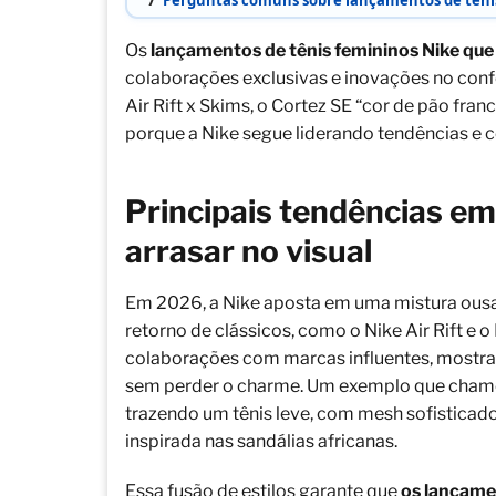
7
Perguntas comuns sobre lançamentos de têni
Os
lançamentos de tênis femininos Nike que
colaborações exclusivas e inovações no conf
Air Rift x Skims, o Cortez SE “cor de pão fra
porque a Nike segue liderando tendências e co
Principais tendências em
arrasar no visual
Em 2026, a Nike aposta em uma mistura ousad
retorno de clássicos, como o Nike Air Rift e 
colaborações com marcas influentes, mostra
sem perder o charme. Um exemplo que chamou 
trazendo um tênis leve, com mesh sofistica
inspirada nas sandálias africanas.
Essa fusão de estilos garante que
os lançame