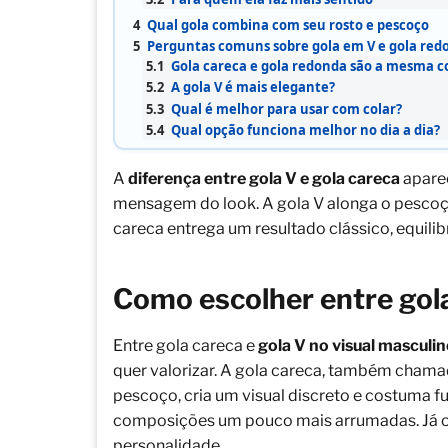
4
Qual gola combina com seu rosto e pescoço
5
Perguntas comuns sobre gola em V e gola red
5.1
Gola careca e gola redonda são a mesma c
5.2
A gola V é mais elegante?
5.3
Qual é melhor para usar com colar?
5.4
Qual opção funciona melhor no dia a dia?
A
diferença entre gola V e gola careca
aparec
mensagem do look. A gola V alonga o pescoço
careca entrega um resultado clássico, equilibr
Como escolher entre gola
Entre gola careca e
gola V no visual masculi
quer valorizar. A gola careca, também cham
pescoço, cria um visual discreto e costuma f
composições um pouco mais arrumadas. Já o 
personalidade.