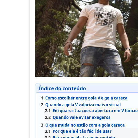
Índice do conteúdo
1
Como escolher entre gola V e gola careca
2
Quando a gola V valoriza mais o visual
2.1
Em quais situações a abertura em V funci
2.2
Quando vale evitar exageros
3
O que muda no estilo com a gola careca
3.1
Por que ela é tão fácil de usar
3.2
Para quem ela faz mais sentido