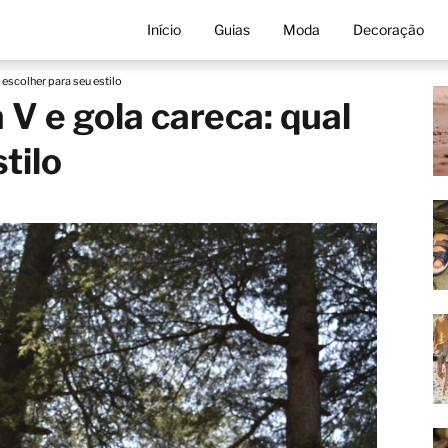
Início
Guias
Moda
Decoração
 escolher para seu estilo
 V e gola careca: qual
tilo