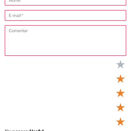
★
★
★
★
★