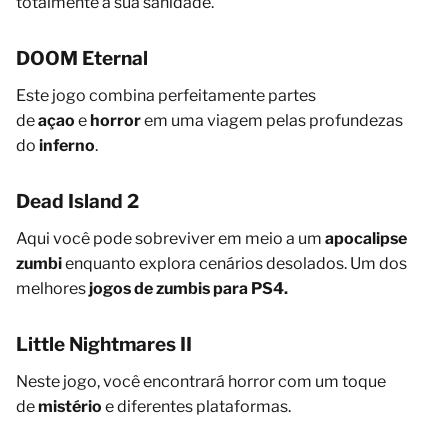
totalmente a sua sanidade.
DOOM Eternal
Este jogo combina perfeitamente partes
de
açao
e
horror
em uma viagem pelas profundezas
do
inferno
.
Dead Island 2
Aqui você pode sobreviver em meio a um
apocalipse
zumbi
enquanto explora cenários desolados. Um dos
melhores
jogos de zumbis para PS4.
Little Nightmares II
Neste jogo, você encontrará horror com um toque
de
mistério
e diferentes plataformas.