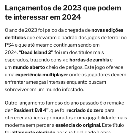
Lançamentos de 2023 que podem
te interessar em 2024
O ano de 2023 foi palco da chegada de
novas edições
de títulos
que elevaram o padrão dos jogos de terror no
PS4 e que até mesmo continuam sendo em
2024.
“Dead Island 2”
foi um dos títulos mais
esperados, trazendo consigo
hordas de zumbis
e
um
mundo aberto
cheio de perigos. Este jogo oferece
uma
experiência multiplayer
onde os jogadores devem
enfrentar ameaças intensas enquanto buscam
sobreviver em um mundo infestado.
Outro lançamento famoso do ano passado é o remake
de
“Resident Evil 4”
, que foi
recriado do zero
para
oferecer gráficos aprimorados e uma jogabilidade mais
moderna sem perder a
essência do original
. Este título
foi
altamente elogiado
por sua fidelidade à obra