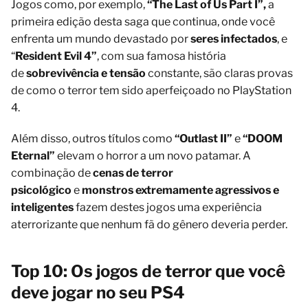
Jogos como, por exemplo,
“The Last of Us Part I”,
a
primeira edição desta saga que continua, onde você
enfrenta um mundo devastado por
seres infectados
, e
“
Resident Evil 4”
, com sua famosa história
de
sobrevivência e tensão
constante, são claras provas
de como o terror tem sido aperfeiçoado no PlayStation
4.
Além disso, outros títulos como
“Outlast II”
e
“DOOM
Eternal”
elevam o horror a um novo patamar. A
combinação de
cenas de terror
psicológico
e
monstros extremamente agressivos e
inteligentes
fazem destes jogos uma experiência
aterrorizante que nenhum fã do gênero deveria perder.
Top 10: Os jogos de terror que você
deve jogar no seu PS4