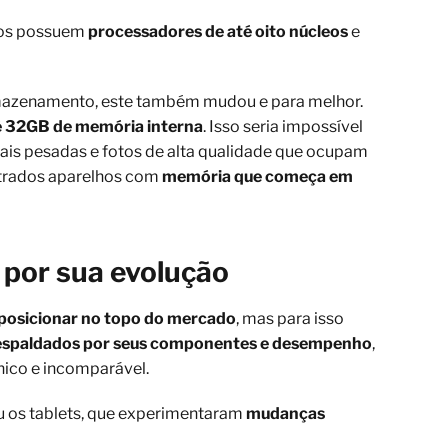
nos possuem
processadores de até oito núcleos
e
rmazenamento, este também mudou e para melhor.
é 32GB de memória interna
. Isso seria impossível
mais pesadas e fotos de alta qualidade que ocupam
ntrados aparelhos com
memória que começa em
 por sua evolução
 posicionar no topo do mercado
, mas para isso
espaldados por seus componentes e desempenho
,
único e incomparável.
ou os tablets, que experimentaram
mudanças