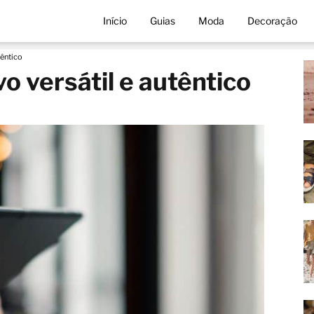
Início
Guias
Moda
Decoração
têntico
vo versátil e autêntico