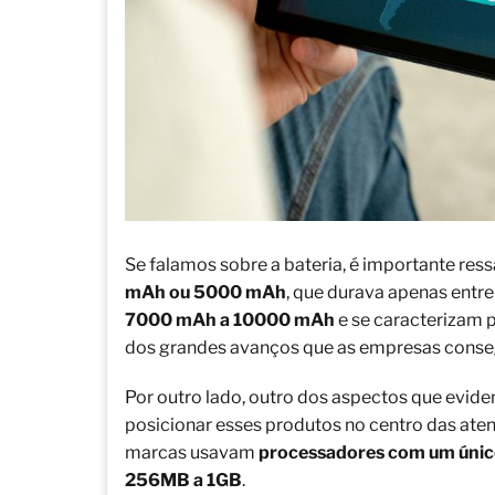
Se falamos sobre a bateria, é importante res
mAh ou 5000 mAh
, que durava apenas entr
7000 mAh a 10000 mAh
e se caracterizam 
dos grandes avanços que as empresas conse
Por outro lado, outro dos aspectos que evid
posicionar esses produtos no centro das aten
marcas usavam
processadores com um únic
256MB a 1GB
.