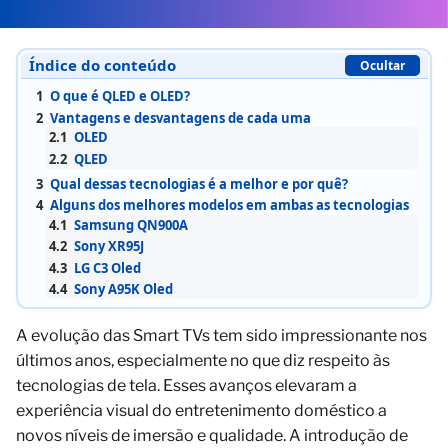
Índice do conteúdo
Ocultar
1
O que é QLED e OLED?
2
Vantagens e desvantagens de cada uma
2.1
OLED
2.2
QLED
3
Qual dessas tecnologias é a melhor e por quê?
4
Alguns dos melhores modelos em ambas as tecnologias
4.1
Samsung QN900A
4.2
Sony XR95J
4.3
LG C3 Oled
4.4
Sony A95K Oled
A evolução das Smart TVs tem sido impressionante nos
últimos anos, especialmente no que diz respeito às
tecnologias de tela. Esses avanços elevaram a
experiência visual do entretenimento doméstico a
novos níveis de imersão e qualidade. A introdução de