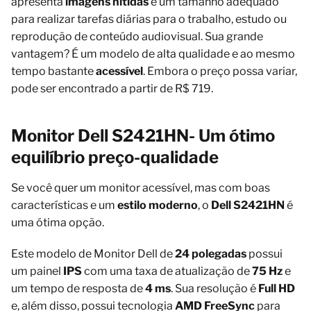
apresenta
imagens nítidas
e um tamanho adequado
para realizar tarefas diárias para o trabalho, estudo ou
reprodução de conteúdo audiovisual. Sua grande
vantagem? É um modelo de alta qualidade e ao mesmo
tempo bastante
acessível
. Embora o preço possa variar,
pode ser encontrado a partir de R$ 719.
Monitor Dell S2421HN- Um ótimo
equilíbrio preço-qualidade
Se você quer um monitor acessível, mas com boas
características e um
estilo moderno
, o
Dell S2421HN
é
uma ótima opção.
Este modelo de Monitor Dell de
24 polegadas
possui
um painel
IPS
com uma taxa de atualização de
75 Hz
e
um tempo de resposta de
4 ms
. Sua resolução é
Full HD
e, além disso, possui tecnologia
AMD FreeSync
para