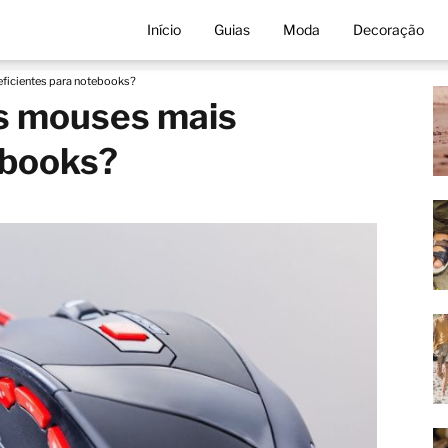
Início
Guias
Moda
Decoração
eficientes para notebooks?
os mouses mais
ebooks?