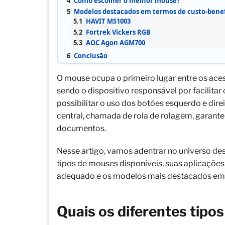
4
Como escolher o melhor mouse?
5
Modelos destacados em termos de custo-benef
5.1
HAVIT MS1003
5.2
Fortrek Vickers RGB
5.3
AOC Agon AGM700
6
Conclusão
O mouse ocupa o primeiro lugar entre os ac
sendo o dispositivo responsável por facilita
possibilitar o uso dos botões esquerdo e direi
central, chamada de rola de rolagem, garante
documentos.
Nesse artigo, vamos adentrar no universo des
tipos de mouses disponíveis, suas aplicações 
adequado e os modelos mais destacados em 
Quais os diferentes tipo