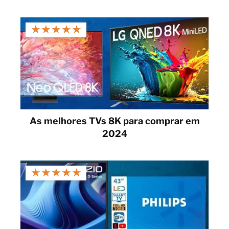
★
★
★
★
★
As melhores TVs 8K para comprar em
2024
★
★
★
★
★