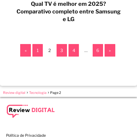
Qual TV é melhor em 2025?
Comparativo completo entre Samsung
e LG
«
1
2
3
4
…
6
»
Review digital
Tecnologia
Page 2
Política de Privacidade