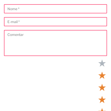
★
★
★
★