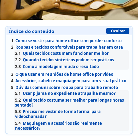
Índice do conteúdo
Ocultar
1
Como se vestir para home office sem perder conforto
2
Roupas e tecidos confortáveis para trabalhar em casa
2.1
Quais tecidos costumam funcionar melhor
2.2
Quando tecidos sintéticos podem ser práticos
2.3
Como a modelagem muda o resultado
3
O que usar em reuniões de home office por vídeo
4
Acessórios, cabelo e maquiagem para um visual prático
5
Dúvidas comuns sobre roupa para trabalho remoto
5.1
Usar pijama no expediente atrapalha mesmo?
5.2
Qual tecido costuma ser melhor para longas horas
sentado?
5.3
Preciso me vestir de forma formal para
videochamada?
5.4
Maquiagem e acessórios são realmente
necessários?