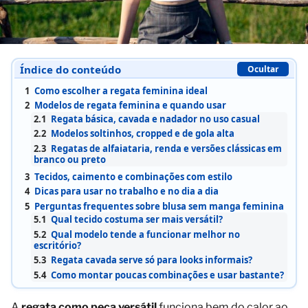
Índice do conteúdo
Ocultar
1
Como escolher a regata feminina ideal
2
Modelos de regata feminina e quando usar
2.1
Regata básica, cavada e nadador no uso casual
2.2
Modelos soltinhos, cropped e de gola alta
2.3
Regatas de alfaiataria, renda e versões clássicas em
branco ou preto
3
Tecidos, caimento e combinações com estilo
4
Dicas para usar no trabalho e no dia a dia
5
Perguntas frequentes sobre blusa sem manga feminina
5.1
Qual tecido costuma ser mais versátil?
5.2
Qual modelo tende a funcionar melhor no
escritório?
5.3
Regata cavada serve só para looks informais?
5.4
Como montar poucas combinações e usar bastante?
A
regata como peça versátil
funciona bem do calor ao