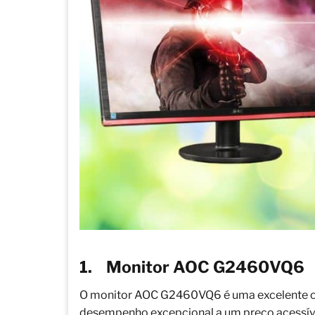
1.
Monitor AOC G2460VQ6
O monitor AOC G2460VQ6 é uma excelente o
desempenho excepcional a um preço acessíve