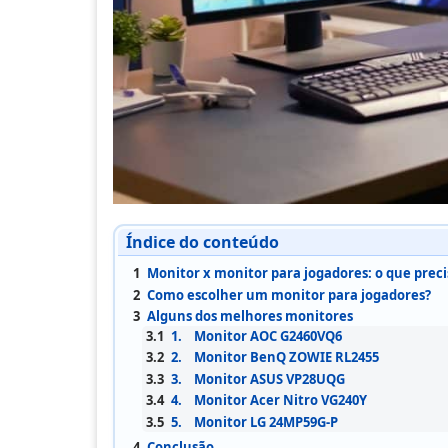
Índice do conteúdo
1
Monitor x monitor para jogadores: o que prec
2
Como escolher um monitor para jogadores?
3
Alguns dos melhores monitores
3.1
1. Monitor AOC G2460VQ6
3.2
2. Monitor BenQ ZOWIE RL2455
3.3
3. Monitor ASUS VP28UQG
3.4
4. Monitor Acer Nitro VG240Y
3.5
5. Monitor LG 24MP59G-P
4
Conclusão