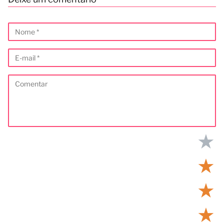
★
★
★
★