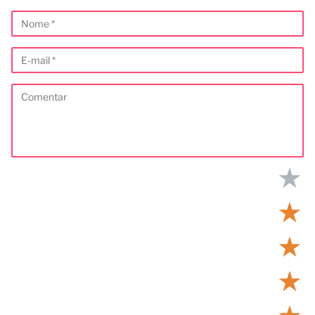
★
★
★
★