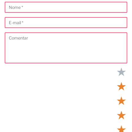
★
★
★
★
★