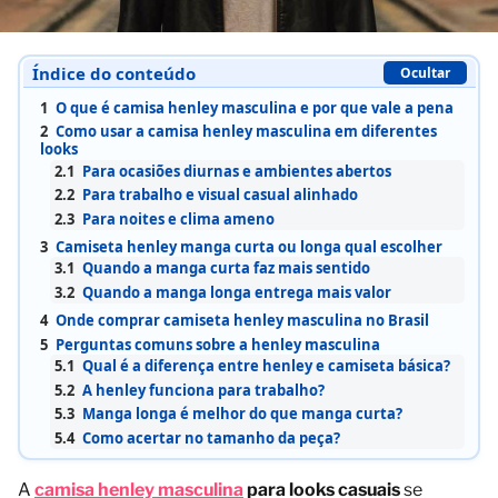
Índice do conteúdo
Ocultar
1
O que é camisa henley masculina e por que vale a pena
2
Como usar a camisa henley masculina em diferentes
looks
2.1
Para ocasiões diurnas e ambientes abertos
2.2
Para trabalho e visual casual alinhado
2.3
Para noites e clima ameno
3
Camiseta henley manga curta ou longa qual escolher
3.1
Quando a manga curta faz mais sentido
3.2
Quando a manga longa entrega mais valor
4
Onde comprar camiseta henley masculina no Brasil
5
Perguntas comuns sobre a henley masculina
5.1
Qual é a diferença entre henley e camiseta básica?
5.2
A henley funciona para trabalho?
5.3
Manga longa é melhor do que manga curta?
5.4
Como acertar no tamanho da peça?
A
camisa henley masculina
para looks casuais
se