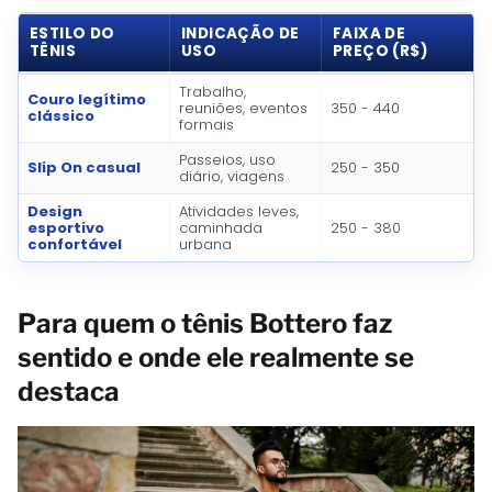
ESTILO DO
INDICAÇÃO DE
FAIXA DE
TÊNIS
USO
PREÇO (R$)
Trabalho,
Couro legítimo
reuniões, eventos
350 - 440
clássico
formais
Passeios, uso
Slip On casual
250 - 350
diário, viagens
Design
Atividades leves,
esportivo
caminhada
250 - 380
confortável
urbana
Para quem o tênis Bottero faz
sentido e onde ele realmente se
destaca