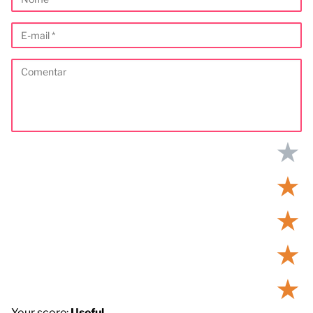
★
★
★
★
★
Your score:
Useful