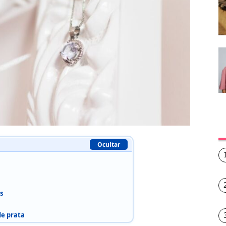
Ocultar
s
de prata