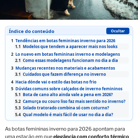
Índice do conteúdo
Ocultar
1
Tendências em botas femininas inverno para 2026
1.1
Modelos que tendem a aparecer mais nos looks
2
Lo nuevo em botas femininas inverno e modelagens
2.1
Como essas modelagens funcionam no dia a dia
3
Mudanças recentes nos materiais e acabamentos
3.1
Cuidados que fazem diferença no inverno
4
Hacia dónde vai o estilo das botas no frio
5
Dúvidas comuns sobre calçados de inverno femininos
5.1
Bota de cano alto ainda vale a pena em 2026?
5.2
Camurça ou couro liso faz mais sentido no inverno?
5.3
Solado tratorado combina só com coturno?
5.4
Qual modelo é mais fácil de usar no dia a dia?
As botas femininas inverno para 2026 apontam para
uma estação em que
elegância com conforto térmico