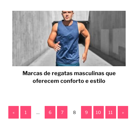
Marcas de regatas masculinas que
oferecem conforto e estilo
«
1
…
6
7
8
9
10
11
»