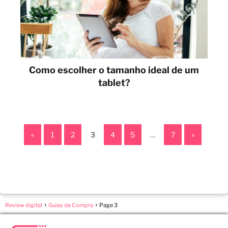
Como escolher o tamanho ideal de um
tablet?
«
1
2
3
4
5
…
7
»
Review digital
Guias de Compra
Page 3